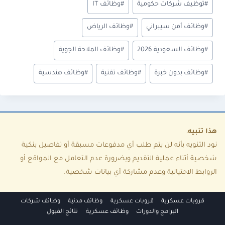
#
توظيف شركات حكومية
#
وظائف IT
س
#
وظائف أمن سيبراني
#
وظائف الرياض
و
م
#
وظائف السعودية 2026
#
وظائف الملاحة الجوية
ا
#
وظائف بدون خبرة
#
وظائف تقنية
#
وظائف هندسية
ل
م
ق
ا
هذا تنبيه
،
ل
نود التنويه بأنه لن يتم طلب أي مدفوعات مسبقة أو تفاصيل بنكية
شخصية أثناء عملية التقديم وبضرورة عدم التعامل مع المواقع أو
:
الروابط الاحتيالية وعدم مشاركة أي بيانات شخصية.
قروبات عسكرية
قروبات عسكرية
وظائف مدنية
وظائف شركات
البرامج والدورات
وظائف عسكرية
نتائج القبول