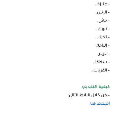
– عنيزة.
– الرس.
– حائل.
– تبوك.
– نجران.
– الباحة.
– عرعر.
– سكاكا.
– القريات.
كيفية التقديم:
– من خلال الرابط التالي:
اضغط هنا