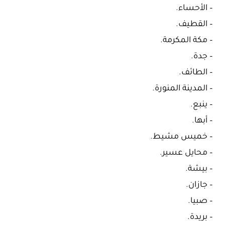
– الأحساء.
– القطيف.
– مكة المكرمة.
– جدة.
– الطائف.
– المدينة المنورة.
– ينبع.
– أبها.
– خميس مشيط.
– محايل عسير.
– بيشة.
– جازان.
– صبيا.
– بريدة.