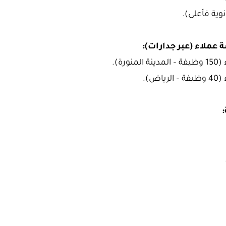
وية فأعلى).
عملاء (عبر جدارات):
رة).
ض).