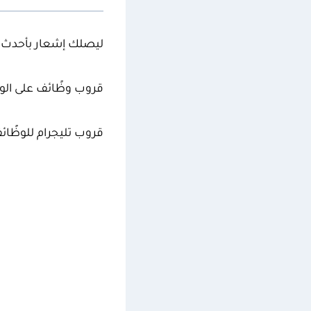
ليصلك إشعار بأحدث ا
قروب وظًائف على ال
قروب تليجرام للوظًائ