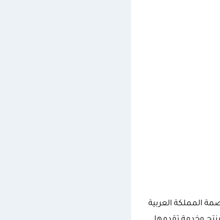
تجارية في عام 2004م في الرياض عاصمة المملكة العربية
حت اسم (وصال) كأول منتج وخدمة تقدمها