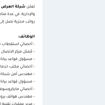
تعلن
شركة العرض ا
والإدارية، في عدة من
رواتب مجزية تصل إلى 9,000 ريال سعودي شهريًا، وذلك على النحو الموضح اد
الوظائف:
– أخصائي استقطاب م
– مُمثل مركز الاتصال – 
– مسؤول قواعد بيانات edis
– أخصائي مكتب خدما
– مهندس أمن شبكات
– مسؤول قواعد بيانا
– أخصائي مايكروسوف
– مهندس هواتف بروتو
– مدير عمليات تقنية 