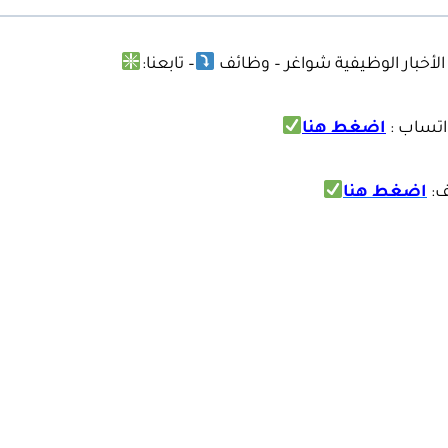
لأخبار الوظيفية شواغر – وظائف
– تابعنا:
واتساب
:
اضغط هنا
ف
:
اضغط هنا