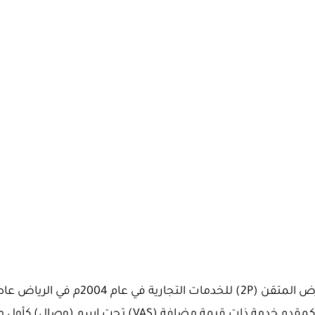
– تأسست شركة العرض المتقن (2P) للخدمات ال
السعودية، وقد بدأت كمقدم خدمة ذات قيمة مضافة (VAS) ت