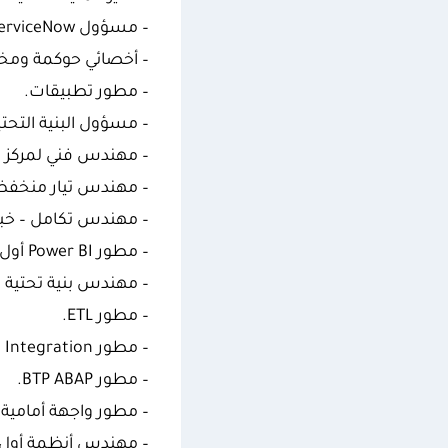
– مسؤول ServiceNow.
– أخصائي حوكمة ومخاط
– مطور تطبيقات.
– مسؤول البنية التحتية
– مهندس فني لمركز ا
– مهندس تيار منخف
– مهندس تكامل – خبير pigee
– مطور Power BI أول.
– مهندس بنية تحتية 
– مطور ETL.
– مطور IBM Integration أول.
– مطور BTP ABAP.
– مطور واجهة أمامية.
– مهندس أنظمة أول.