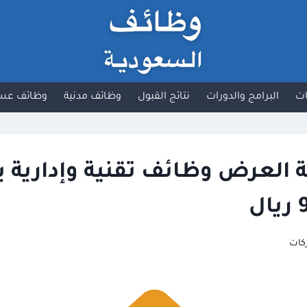
ت
البرامج والدورات
نتائج القبول
وظائف مدنية
وظائف عس
العرض وظائف تقنية وإدارية ب
كات