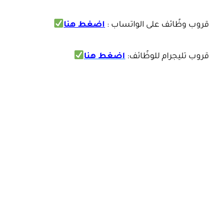
قروب وظًائف على الواتساب
:
اضغط هنا
قروب تليجرام للوظًائف
:
اضغط هنا